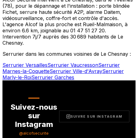
(
78
), pour le dépannage et l'installation : porte blindée
Fichet, serrure haute sécurité A2P, alarme Daitem,
vidéosurveillance, coffre-fort et contrôle d'accès.
L'agence Alcof la plus proche est
Rueil-Malmaison
, à
environ
6.6
km, joignable au
01 47 51 27 20
.
Intervention 7j/7 auprès des
30 689
habitants de
Le
Chesnay
.
Serrurier dans les communes voisines de
Le Chesnay
:
Serrurier
Versailles
Serrurier
Vaucresson
Serrurier
Marnes-la-Coquette
Serrurier
Ville-d'Avray
Serrurier
Marly-le-Roi
Serrurier
Garches
Suivez-nous
sur
SUIVRE SUR INSTAGRAM
Instagram
@alcofsecurite