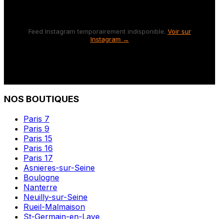
Feed Instagram temporairement indisponible.
Voir sur
Instagram →
NOS BOUTIQUES
Paris 7
Paris 9
Paris 15
Paris 16
Paris 17
Asnieres-sur-Seine
Boulogne
Nanterre
Neuilly-sur-Seine
Rueil-Malmaison
St-Germain-en-Laye