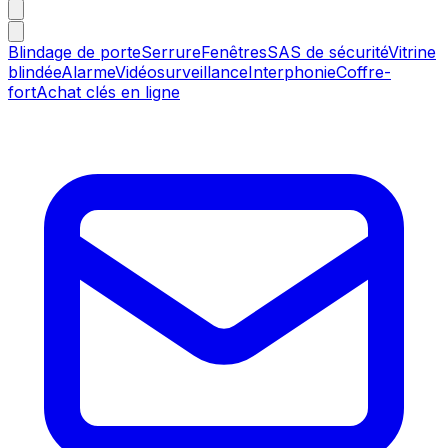
Blindage de porte
Serrure
Fenêtres
SAS de sécurité
Vitrine
blindée
Alarme
Vidéosurveillance
Interphonie
Coffre-
fort
Achat clés en ligne