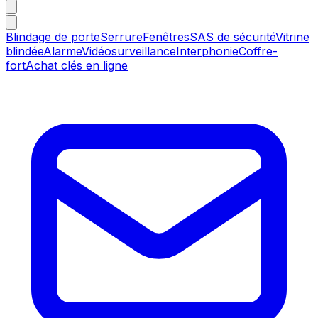
Blindage de porte
Serrure
Fenêtres
SAS de sécurité
Vitrine
blindée
Alarme
Vidéosurveillance
Interphonie
Coffre-
fort
Achat clés en ligne