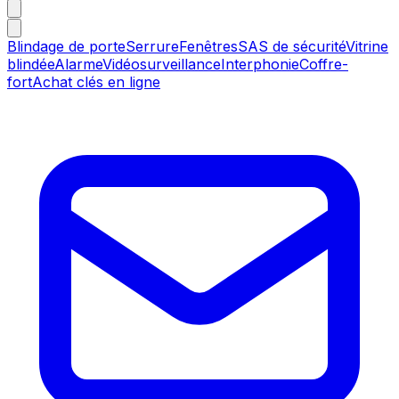
Blindage de porte
Serrure
Fenêtres
SAS de sécurité
Vitrine
blindée
Alarme
Vidéosurveillance
Interphonie
Coffre-
fort
Achat clés en ligne