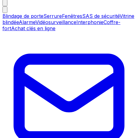
Blindage de porte
Serrure
Fenêtres
SAS de sécurité
Vitrine
blindée
Alarme
Vidéosurveillance
Interphonie
Coffre-
fort
Achat clés en ligne