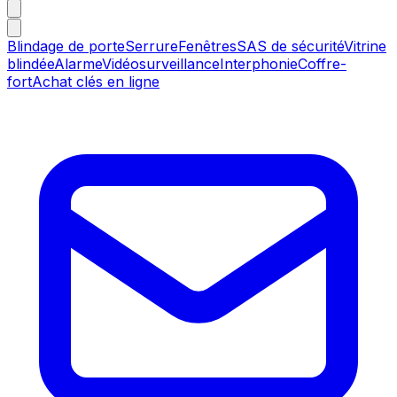
Blindage de porte
Serrure
Fenêtres
SAS de sécurité
Vitrine
blindée
Alarme
Vidéosurveillance
Interphonie
Coffre-
fort
Achat clés en ligne