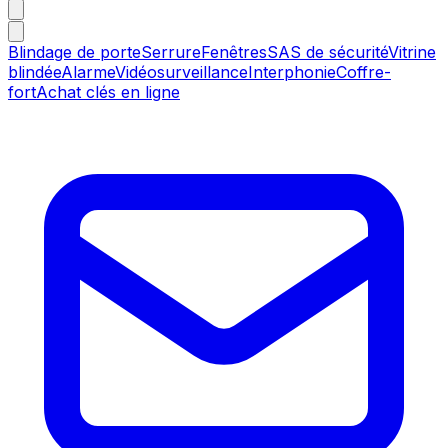
Blindage de porte
Serrure
Fenêtres
SAS de sécurité
Vitrine
blindée
Alarme
Vidéosurveillance
Interphonie
Coffre-
fort
Achat clés en ligne