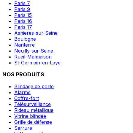
Paris 7
Paris 9
Paris 15
Paris 16
Paris 17
Asnieres-sur-Seine
Boulogne
Nanterre
Neuilly-sur-Seine
Rueil-Malmaison
St-Germain-en-Laye
NOS PRODUITS
Blindage de porte
Alarme
Coffre-fort
Télésurveillance
Rideau métallique
Vitrine blindée
Grille de défense
Serrure