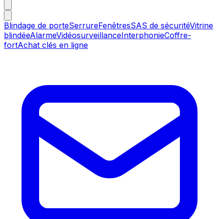
Blindage de porte
Serrure
Fenêtres
SAS de sécurité
Vitrine
blindée
Alarme
Vidéosurveillance
Interphonie
Coffre-
fort
Achat clés en ligne