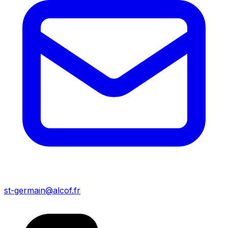
st-germain@alcof.fr