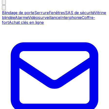
Blindage de porte
Serrure
Fenêtres
SAS de sécurité
Vitrine
blindée
Alarme
Vidéosurveillance
Interphonie
Coffre-
fort
Achat clés en ligne