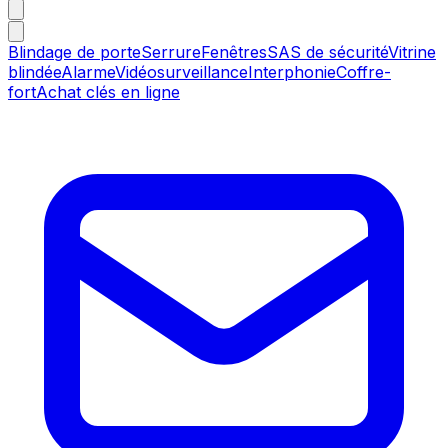
Blindage de porte
Serrure
Fenêtres
SAS de sécurité
Vitrine
blindée
Alarme
Vidéosurveillance
Interphonie
Coffre-
fort
Achat clés en ligne