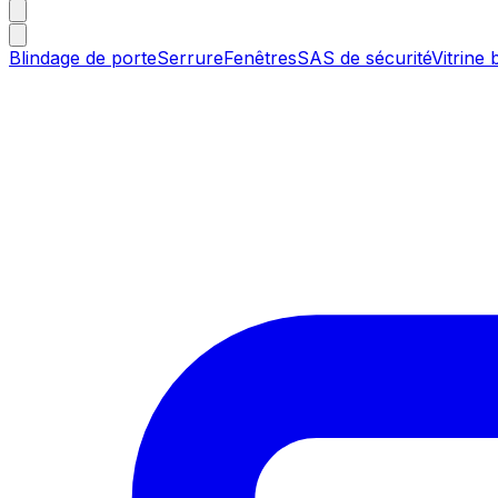
Blindage de porte
Serrure
Fenêtres
SAS de sécurité
Vitrine 