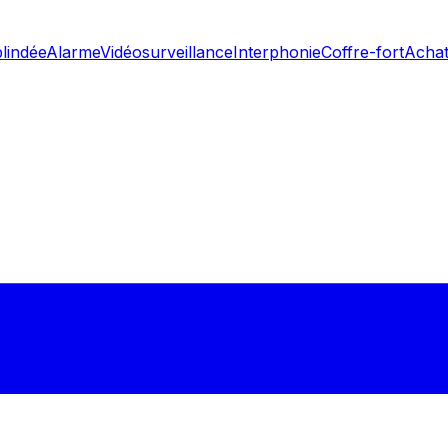
blindée
Alarme
Vidéosurveillance
Interphonie
Coffre-fort
Achat