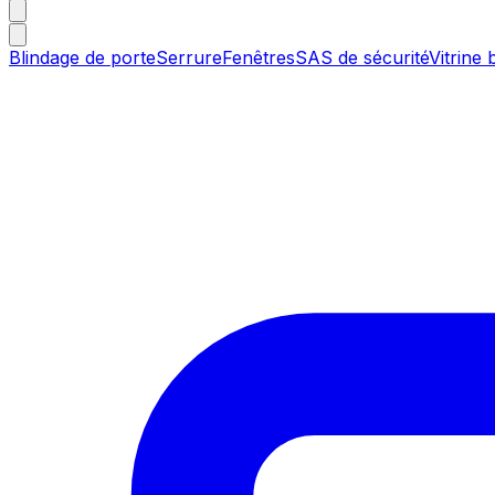
Blindage de porte
Serrure
Fenêtres
SAS de sécurité
Vitrine 