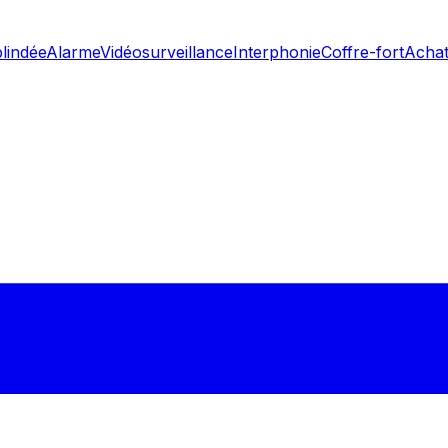
blindée
Alarme
Vidéosurveillance
Interphonie
Coffre-fort
Achat