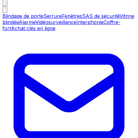
Blindage de porte
Serrure
Fenêtres
SAS de sécurité
Vitrine
blindée
Alarme
Vidéosurveillance
Interphonie
Coffre-
fort
Achat clés en ligne