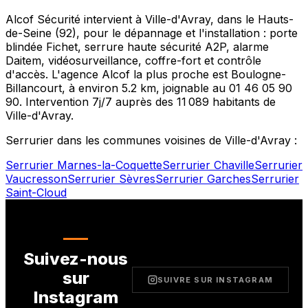
Alcof Sécurité intervient à
Ville-d'Avray
, dans le
Hauts-
de-Seine
(
92
), pour le dépannage et l'installation : porte
blindée Fichet, serrure haute sécurité A2P, alarme
Daitem, vidéosurveillance, coffre-fort et contrôle
d'accès. L'agence Alcof la plus proche est
Boulogne-
Billancourt
, à environ
5.2
km, joignable au
01 46 05 90
90
. Intervention 7j/7 auprès des
11 089
habitants de
Ville-d'Avray
.
Serrurier dans les communes voisines de
Ville-d'Avray
:
Serrurier
Marnes-la-Coquette
Serrurier
Chaville
Serrurier
Vaucresson
Serrurier
Sèvres
Serrurier
Garches
Serrurier
Saint-Cloud
Suivez-nous
sur
SUIVRE SUR INSTAGRAM
Instagram