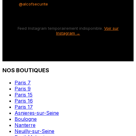
@alcofsecurite
Feed Instagram temporairement indisponible.
Voir sur
Instagram →
NOS BOUTIQUES
Paris 7
Paris 9
Paris 15
Paris 16
Paris 17
Asnieres-sur-Seine
Boulogne
Nanterre
Neuilly-sur-Seine