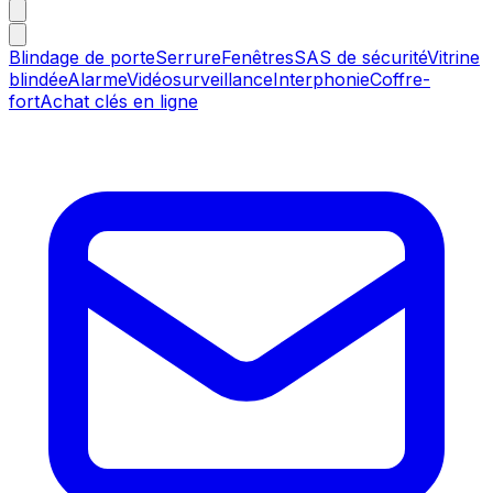
Blindage de porte
Serrure
Fenêtres
SAS de sécurité
Vitrine
blindée
Alarme
Vidéosurveillance
Interphonie
Coffre-
fort
Achat clés en ligne