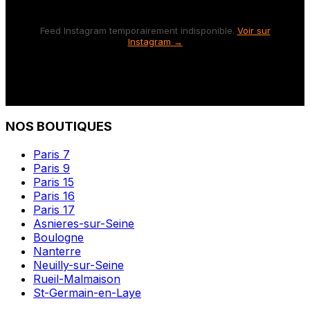
Feed Instagram temporairement indisponible.
Voir sur
Instagram →
NOS BOUTIQUES
Paris 7
Paris 9
Paris 15
Paris 16
Paris 17
Asnieres-sur-Seine
Boulogne
Nanterre
Neuilly-sur-Seine
Rueil-Malmaison
St-Germain-en-Laye