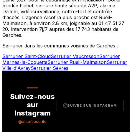
blindée Fichet, serrure haute sécurité A2P, alarme
Daitem, vidéosurveillance, coffre-fort et contrôle
d'accès. L'agence Alcof la plus proche est
Rueil-
Malmaison
, à environ
2.8
km, joignable au
01 47 51 27
20
. Intervention 7j/7 auprès des
17 743
habitants de
Garches
.
Serrurier dans les communes voisines de
Garches
:
Serrurier
Saint-Cloud
Serrurier
Vaucresson
Serrurier
Marnes-la-Coquette
Serrurier
Rueil-Malmaison
Serrurier
Ville-d'Avray
Serrurier
Sèvres
Suivez-nous
sur
SUIVRE SUR INSTAGRAM
Instagram
@alcofsecurite