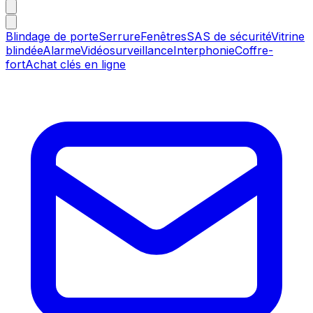
Blindage de porte
Serrure
Fenêtres
SAS de sécurité
Vitrine
blindée
Alarme
Vidéosurveillance
Interphonie
Coffre-
fort
Achat clés en ligne