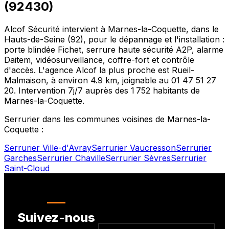
(
92430
)
Alcof Sécurité intervient à
Marnes-la-Coquette
, dans le
Hauts-de-Seine
(
92
), pour le dépannage et l'installation :
porte blindée Fichet, serrure haute sécurité A2P, alarme
Daitem, vidéosurveillance, coffre-fort et contrôle
d'accès. L'agence Alcof la plus proche est
Rueil-
Malmaison
, à environ
4.9
km, joignable au
01 47 51 27
20
. Intervention 7j/7 auprès des
1 752
habitants de
Marnes-la-Coquette
.
Serrurier dans les communes voisines de
Marnes-la-
Coquette
:
Serrurier
Ville-d'Avray
Serrurier
Vaucresson
Serrurier
Garches
Serrurier
Chaville
Serrurier
Sèvres
Serrurier
Saint-Cloud
Suivez-nous