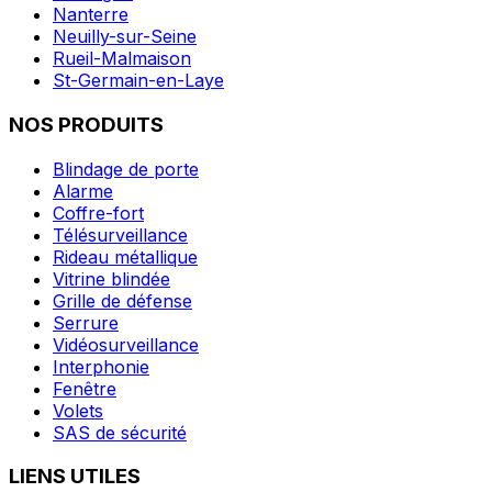
Nanterre
Neuilly-sur-Seine
Rueil-Malmaison
St-Germain-en-Laye
NOS PRODUITS
Blindage de porte
Alarme
Coffre-fort
Télésurveillance
Rideau métallique
Vitrine blindée
Grille de défense
Serrure
Vidéosurveillance
Interphonie
Fenêtre
Volets
SAS de sécurité
LIENS UTILES