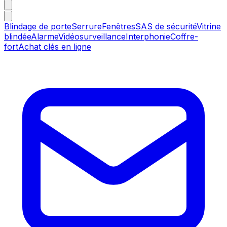
Blindage de porte
Serrure
Fenêtres
SAS de sécurité
Vitrine
blindée
Alarme
Vidéosurveillance
Interphonie
Coffre-
fort
Achat clés en ligne