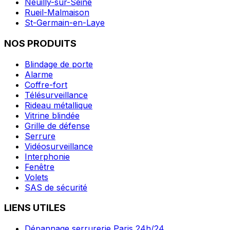
Neuilly-sur-Seine
Rueil-Malmaison
St-Germain-en-Laye
NOS PRODUITS
Blindage de porte
Alarme
Coffre-fort
Télésurveillance
Rideau métallique
Vitrine blindée
Grille de défense
Serrure
Vidéosurveillance
Interphonie
Fenêtre
Volets
SAS de sécurité
LIENS UTILES
Dépannage serrurerie Paris 24h/24