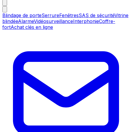
Blindage de porte
Serrure
Fenêtres
SAS de sécurité
Vitrine
blindée
Alarme
Vidéosurveillance
Interphonie
Coffre-
fort
Achat clés en ligne