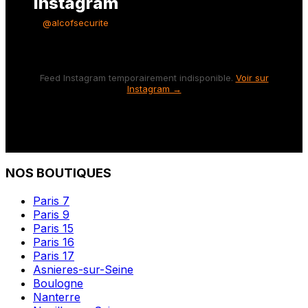
Instagram
@alcofsecurite
Feed Instagram temporairement indisponible.
Voir sur
Instagram →
NOS BOUTIQUES
Paris 7
Paris 9
Paris 15
Paris 16
Paris 17
Asnieres-sur-Seine
Boulogne
Nanterre