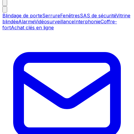
Blindage de porte
Serrure
Fenêtres
SAS de sécurité
Vitrine
blindée
Alarme
Vidéosurveillance
Interphonie
Coffre-
fort
Achat clés en ligne