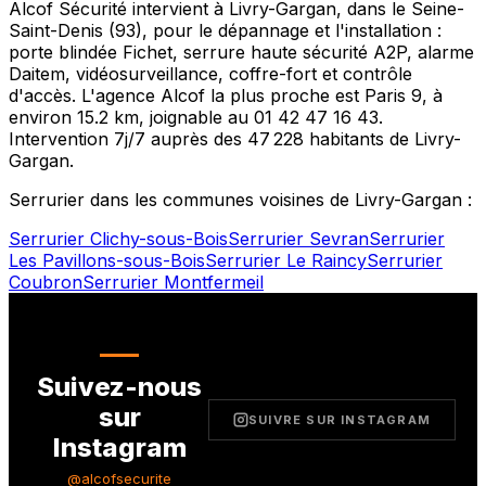
Alcof Sécurité intervient à
Livry-Gargan
, dans le
Seine-
Saint-Denis
(
93
), pour le dépannage et l'installation :
porte blindée Fichet, serrure haute sécurité A2P, alarme
Daitem, vidéosurveillance, coffre-fort et contrôle
d'accès. L'agence Alcof la plus proche est
Paris 9
, à
environ
15.2
km, joignable au
01 42 47 16 43
.
Intervention 7j/7 auprès des
47 228
habitants de
Livry-
Gargan
.
Serrurier dans les communes voisines de
Livry-Gargan
:
Serrurier
Clichy-sous-Bois
Serrurier
Sevran
Serrurier
Les Pavillons-sous-Bois
Serrurier
Le Raincy
Serrurier
Coubron
Serrurier
Montfermeil
Suivez-nous
sur
SUIVRE SUR INSTAGRAM
Instagram
@alcofsecurite