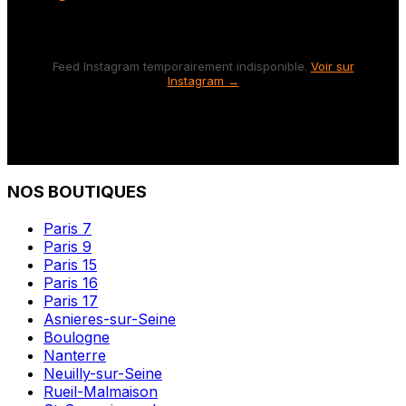
Feed Instagram temporairement indisponible.
Voir sur
Instagram →
NOS BOUTIQUES
Paris 7
Paris 9
Paris 15
Paris 16
Paris 17
Asnieres-sur-Seine
Boulogne
Nanterre
Neuilly-sur-Seine
Rueil-Malmaison