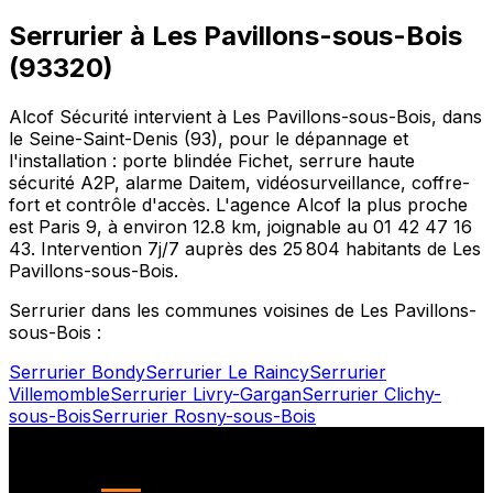
Serrurier à
Les Pavillons-sous-Bois
(
93320
)
Alcof Sécurité intervient à
Les Pavillons-sous-Bois
, dans
le
Seine-Saint-Denis
(
93
), pour le dépannage et
l'installation : porte blindée Fichet, serrure haute
sécurité A2P, alarme Daitem, vidéosurveillance, coffre-
fort et contrôle d'accès. L'agence Alcof la plus proche
est
Paris 9
, à environ
12.8
km, joignable au
01 42 47 16
43
. Intervention 7j/7 auprès des
25 804
habitants de
Les
Pavillons-sous-Bois
.
Serrurier dans les communes voisines de
Les Pavillons-
sous-Bois
:
Serrurier
Bondy
Serrurier
Le Raincy
Serrurier
Villemomble
Serrurier
Livry-Gargan
Serrurier
Clichy-
sous-Bois
Serrurier
Rosny-sous-Bois