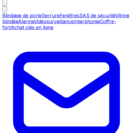
Blindage de porte
Serrure
Fenêtres
SAS de sécurité
Vitrine
blindée
Alarme
Vidéosurveillance
Interphonie
Coffre-
fort
Achat clés en ligne