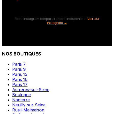
Feed Instagram temporairement indisponible.
Voir sur
Instagram →
NOS BOUTIQUES
Paris 7
Paris 9
Paris 15
Paris 16
Paris 17
Asnieres-sur-Seine
Boulogne
Nanterre
Neuilly-sur-Seine
Rueil-Malmaison