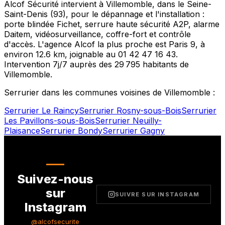
Alcof Sécurité intervient à
Villemomble
, dans le
Seine-
Saint-Denis
(
93
), pour le dépannage et l'installation :
porte blindée Fichet, serrure haute sécurité A2P, alarme
Daitem, vidéosurveillance, coffre-fort et contrôle
d'accès. L'agence Alcof la plus proche est
Paris 9
, à
environ
12.6
km, joignable au
01 42 47 16 43
.
Intervention 7j/7 auprès des
29 795
habitants de
Villemomble
.
Serrurier dans les communes voisines de
Villemomble
:
Serrurier
Le Raincy
Serrurier
Rosny-sous-Bois
Serrurier
Les Pavillons-sous-Bois
Serrurier
Neuilly-
Plaisance
Serrurier
Bondy
Serrurier
Gagny
Suivez-nous
sur
SUIVRE SUR INSTAGRAM
Instagram
@alcofsecurite