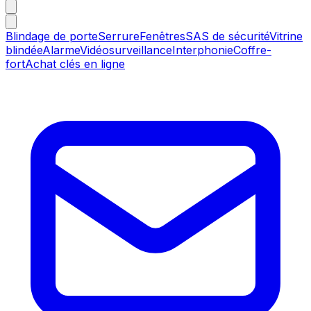
Blindage de porte
Serrure
Fenêtres
SAS de sécurité
Vitrine
blindée
Alarme
Vidéosurveillance
Interphonie
Coffre-
fort
Achat clés en ligne