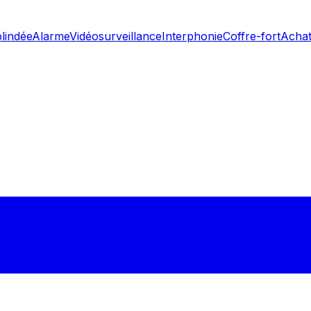
blindée
Alarme
Vidéosurveillance
Interphonie
Coffre-fort
Achat