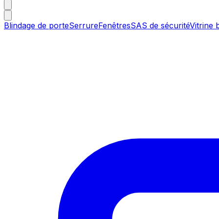
Blindage de porte
Serrure
Fenêtres
SAS de sécurité
Vitrine 