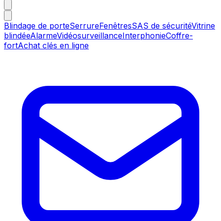
Blindage de porte
Serrure
Fenêtres
SAS de sécurité
Vitrine
blindée
Alarme
Vidéosurveillance
Interphonie
Coffre-
fort
Achat clés en ligne