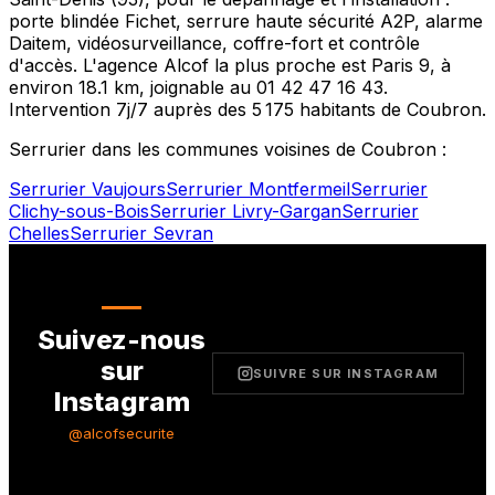
porte blindée Fichet, serrure haute sécurité A2P, alarme
Daitem, vidéosurveillance, coffre-fort et contrôle
d'accès. L'agence Alcof la plus proche est
Paris 9
, à
environ
18.1
km, joignable au
01 42 47 16 43
.
Intervention 7j/7 auprès des
5 175
habitants de
Coubron
.
Serrurier dans les communes voisines de
Coubron
:
Serrurier
Vaujours
Serrurier
Montfermeil
Serrurier
Clichy-sous-Bois
Serrurier
Livry-Gargan
Serrurier
Chelles
Serrurier
Sevran
Suivez-nous
sur
SUIVRE SUR INSTAGRAM
Instagram
@alcofsecurite