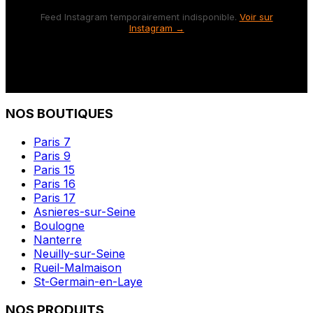
Feed Instagram temporairement indisponible.
Voir sur
Instagram →
NOS BOUTIQUES
Paris 7
Paris 9
Paris 15
Paris 16
Paris 17
Asnieres-sur-Seine
Boulogne
Nanterre
Neuilly-sur-Seine
Rueil-Malmaison
St-Germain-en-Laye
NOS PRODUITS