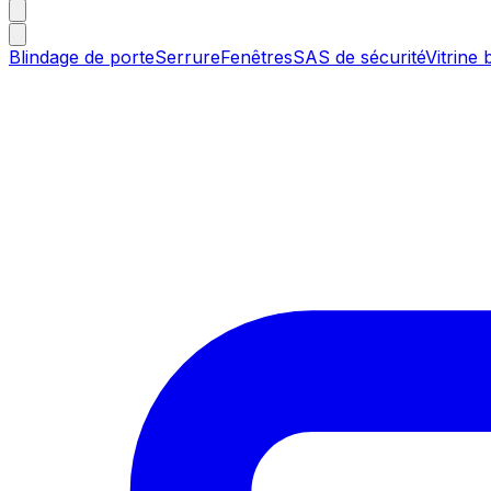
Blindage de porte
Serrure
Fenêtres
SAS de sécurité
Vitrine 