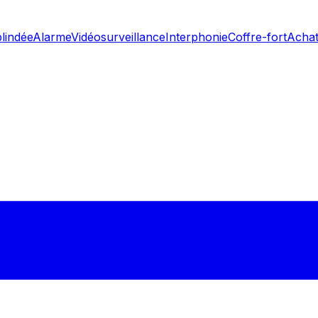
blindée
Alarme
Vidéosurveillance
Interphonie
Coffre-fort
Achat