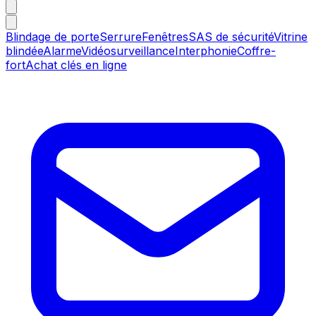
Blindage de porte
Serrure
Fenêtres
SAS de sécurité
Vitrine
blindée
Alarme
Vidéosurveillance
Interphonie
Coffre-
fort
Achat clés en ligne