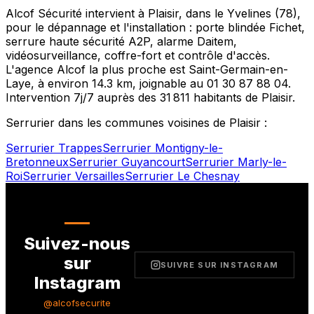
Alcof Sécurité intervient à
Plaisir
, dans le
Yvelines
(
78
),
pour le dépannage et l'installation : porte blindée Fichet,
serrure haute sécurité A2P, alarme Daitem,
vidéosurveillance, coffre-fort et contrôle d'accès.
L'agence Alcof la plus proche est
Saint-Germain-en-
Laye
, à environ
14.3
km, joignable au
01 30 87 88 04
.
Intervention 7j/7 auprès des
31 811
habitants de
Plaisir
.
Serrurier dans les communes voisines de
Plaisir
:
Serrurier
Trappes
Serrurier
Montigny-le-
Bretonneux
Serrurier
Guyancourt
Serrurier
Marly-le-
Roi
Serrurier
Versailles
Serrurier
Le Chesnay
Suivez-nous
sur
SUIVRE SUR INSTAGRAM
Instagram
@alcofsecurite