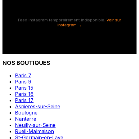
Feed Instagram temporairement indisponible.
Voir sur
Instagram →
NOS BOUTIQUES
Paris 7
Paris 9
Paris 15
Paris 16
Paris 17
Asnieres-sur-Seine
Boulogne
Nanterre
Neuilly-sur-Seine
Rueil-Malmaison
St-Germain-en-Laye