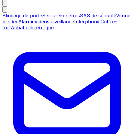
Blindage de porte
Serrure
Fenêtres
SAS de sécurité
Vitrine
blindée
Alarme
Vidéosurveillance
Interphonie
Coffre-
fort
Achat clés en ligne