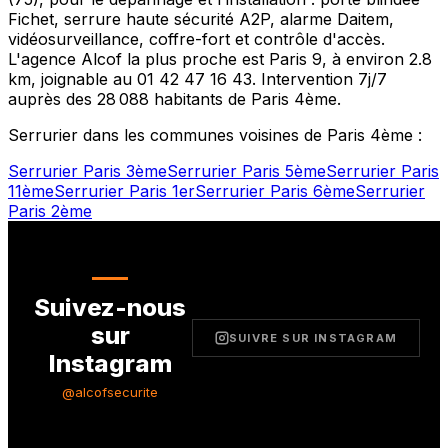
Fichet, serrure haute sécurité A2P, alarme Daitem,
vidéosurveillance, coffre-fort et contrôle d'accès.
L'agence Alcof la plus proche est
Paris 9
, à environ
2.8
km, joignable au
01 42 47 16 43
. Intervention 7j/7
auprès des
28 088
habitants de
Paris 4ème
.
Serrurier dans les communes voisines de
Paris 4ème
:
Serrurier
Paris 3ème
Serrurier
Paris 5ème
Serrurier
Paris
11ème
Serrurier
Paris 1er
Serrurier
Paris 6ème
Serrurier
Paris 2ème
Suivez-nous
sur
SUIVRE SUR INSTAGRAM
Instagram
@alcofsecurite