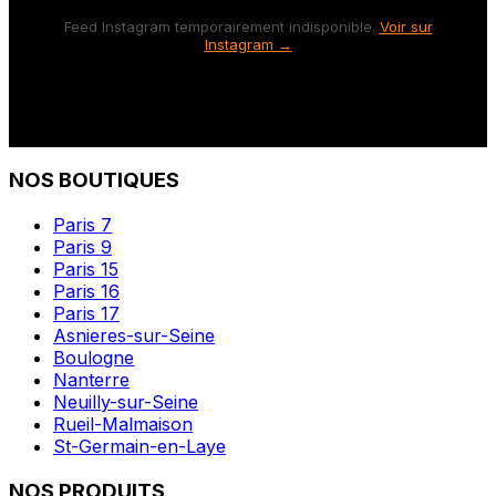
Feed Instagram temporairement indisponible.
Voir sur
Instagram →
NOS BOUTIQUES
Paris 7
Paris 9
Paris 15
Paris 16
Paris 17
Asnieres-sur-Seine
Boulogne
Nanterre
Neuilly-sur-Seine
Rueil-Malmaison
St-Germain-en-Laye
NOS PRODUITS