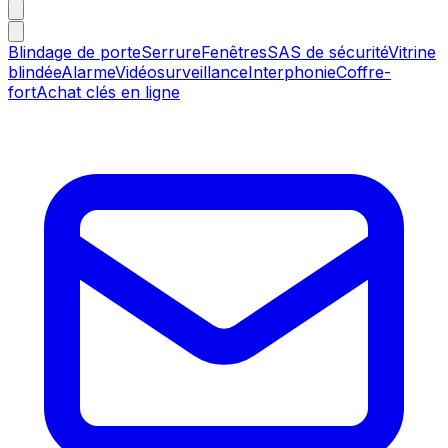
Blindage de porte
Serrure
Fenêtres
SAS de sécurité
Vitrine
blindée
Alarme
Vidéosurveillance
Interphonie
Coffre-
fort
Achat clés en ligne