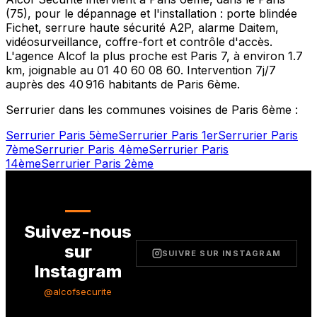
(
75
), pour le dépannage et l'installation : porte blindée
Fichet, serrure haute sécurité A2P, alarme Daitem,
vidéosurveillance, coffre-fort et contrôle d'accès.
L'agence Alcof la plus proche est
Paris 7
, à environ
1.7
km, joignable au
01 40 60 08 60
. Intervention 7j/7
auprès des
40 916
habitants de
Paris 6ème
.
Serrurier dans les communes voisines de
Paris 6ème
:
Serrurier
Paris 5ème
Serrurier
Paris 1er
Serrurier
Paris
7ème
Serrurier
Paris 4ème
Serrurier
Paris
14ème
Serrurier
Paris 2ème
Suivez-nous
sur
SUIVRE SUR INSTAGRAM
Instagram
@alcofsecurite