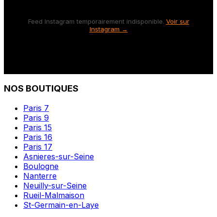
Feed Instagram temporairement indisponible.
Voir sur
Instagram →
NOS BOUTIQUES
Paris 7
Paris 9
Paris 15
Paris 16
Paris 17
Asnieres-sur-Seine
Boulogne
Nanterre
Neuilly-sur-Seine
Rueil-Malmaison
St-Germain-en-Laye