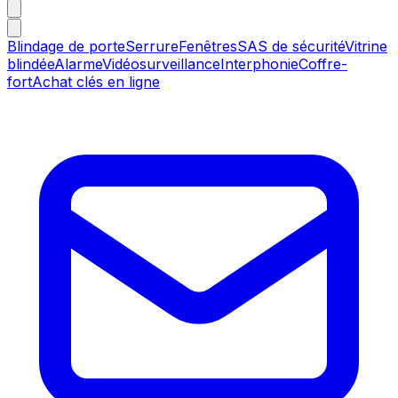
Blindage de porte
Serrure
Fenêtres
SAS de sécurité
Vitrine
blindée
Alarme
Vidéosurveillance
Interphonie
Coffre-
fort
Achat clés en ligne