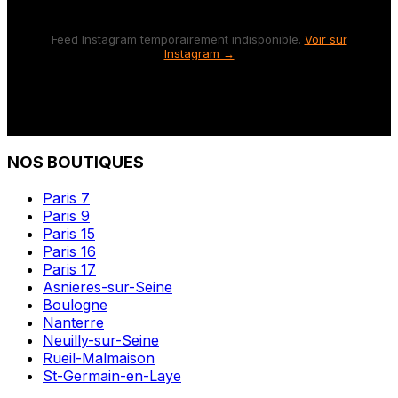
Feed Instagram temporairement indisponible.
Voir sur
Instagram →
NOS BOUTIQUES
Paris 7
Paris 9
Paris 15
Paris 16
Paris 17
Asnieres-sur-Seine
Boulogne
Nanterre
Neuilly-sur-Seine
Rueil-Malmaison
St-Germain-en-Laye