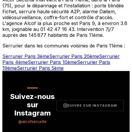
(
75
), pour le dépannage et l'installation : porte blindée
Fichet, serrure haute sécurité A2P, alarme Daitem,
vidéosurveillance, coffre-fort et contrôle d'accès.
L'agence Alcof la plus proche est
Paris 9
, à environ
3.6
km, joignable au
01 42 47 16 43
. Intervention 7j/7
auprès des
145 877
habitants de
Paris 11ème
.
Serrurier dans les communes voisines de
Paris 11ème
:
Serrurier
Paris 3ème
Serrurier
Paris 20ème
Serrurier
Paris 4ème
Serrurier
Paris 10ème
Serrurier
Paris
19ème
Serrurier
Paris 5ème
Suivez-nous
sur
SUIVRE SUR INSTAGRAM
Instagram
@alcofsecurite