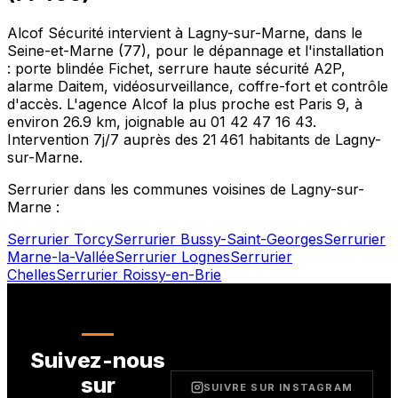
Alcof Sécurité intervient à
Lagny-sur-Marne
, dans le
Seine-et-Marne
(
77
), pour le dépannage et l'installation
: porte blindée Fichet, serrure haute sécurité A2P,
alarme Daitem, vidéosurveillance, coffre-fort et contrôle
d'accès. L'agence Alcof la plus proche est
Paris 9
, à
environ
26.9
km, joignable au
01 42 47 16 43
.
Intervention 7j/7 auprès des
21 461
habitants de
Lagny-
sur-Marne
.
Serrurier dans les communes voisines de
Lagny-sur-
Marne
:
Serrurier
Torcy
Serrurier
Bussy-Saint-Georges
Serrurier
Marne-la-Vallée
Serrurier
Lognes
Serrurier
Chelles
Serrurier
Roissy-en-Brie
Suivez-nous
sur
SUIVRE SUR INSTAGRAM