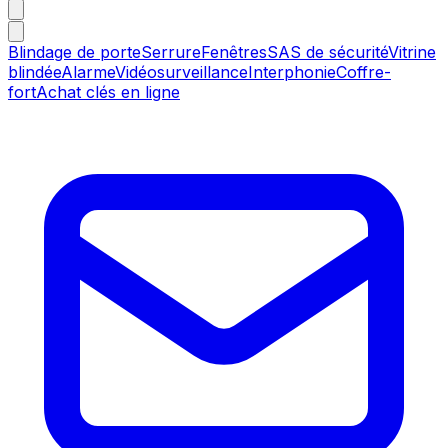
Blindage de porte
Serrure
Fenêtres
SAS de sécurité
Vitrine
blindée
Alarme
Vidéosurveillance
Interphonie
Coffre-
fort
Achat clés en ligne