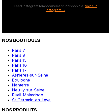
Feed Instagram temporairement indisponible.
Voir sur
Instagram →
NOS BOUTIQUES
Paris 7
Paris 9
Paris 15
Paris 16
Paris 17
Asnieres-sur-Seine
Boulogne
Nanterre
Neuilly-sur-Seine
Rueil-Malmaison
St-Germain-en-Laye
NOS PRODUITS