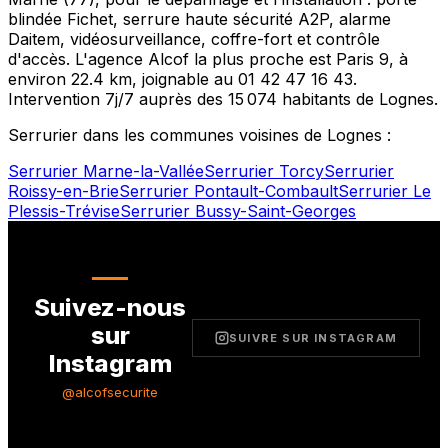
blindée Fichet, serrure haute sécurité A2P, alarme
Daitem, vidéosurveillance, coffre-fort et contrôle
d'accès. L'agence Alcof la plus proche est
Paris 9
, à
environ
22.4
km, joignable au
01 42 47 16 43
.
Intervention 7j/7 auprès des
15 074
habitants de
Lognes
.
Serrurier dans les communes voisines de
Lognes
:
Serrurier
Marne-la-Vallée
Serrurier
Torcy
Serrurier
Roissy-en-Brie
Serrurier
Pontault-Combault
Serrurier
Le
Plessis-Trévise
Serrurier
Bussy-Saint-Georges
Suivez-nous
sur
SUIVRE SUR INSTAGRAM
Instagram
@alcofsecurite