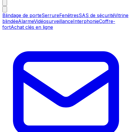
Blindage de porte
Serrure
Fenêtres
SAS de sécurité
Vitrine
blindée
Alarme
Vidéosurveillance
Interphonie
Coffre-
fort
Achat clés en ligne