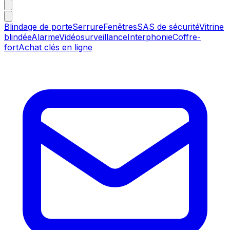
Blindage de porte
Serrure
Fenêtres
SAS de sécurité
Vitrine
blindée
Alarme
Vidéosurveillance
Interphonie
Coffre-
fort
Achat clés en ligne