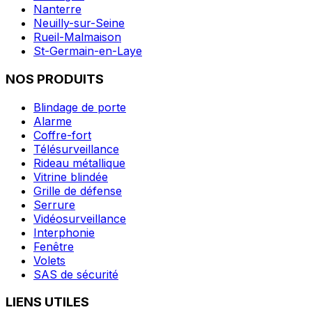
Nanterre
Neuilly-sur-Seine
Rueil-Malmaison
St-Germain-en-Laye
NOS PRODUITS
Blindage de porte
Alarme
Coffre-fort
Télésurveillance
Rideau métallique
Vitrine blindée
Grille de défense
Serrure
Vidéosurveillance
Interphonie
Fenêtre
Volets
SAS de sécurité
LIENS UTILES