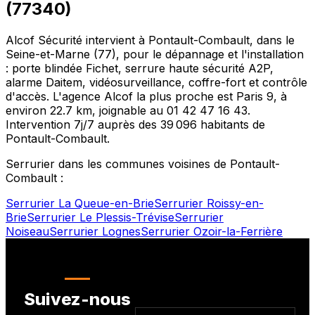
(
77340
)
Alcof Sécurité intervient à
Pontault-Combault
, dans le
Seine-et-Marne
(
77
), pour le dépannage et l'installation
: porte blindée Fichet, serrure haute sécurité A2P,
alarme Daitem, vidéosurveillance, coffre-fort et contrôle
d'accès. L'agence Alcof la plus proche est
Paris 9
, à
environ
22.7
km, joignable au
01 42 47 16 43
.
Intervention 7j/7 auprès des
39 096
habitants de
Pontault-Combault
.
Serrurier dans les communes voisines de
Pontault-
Combault
:
Serrurier
La Queue-en-Brie
Serrurier
Roissy-en-
Brie
Serrurier
Le Plessis-Trévise
Serrurier
Noiseau
Serrurier
Lognes
Serrurier
Ozoir-la-Ferrière
Suivez-nous