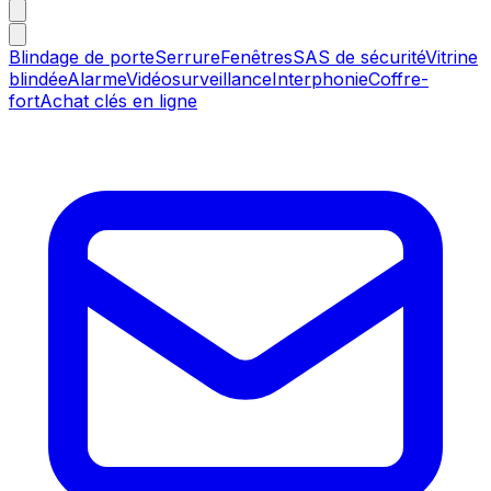
Blindage de porte
Serrure
Fenêtres
SAS de sécurité
Vitrine
blindée
Alarme
Vidéosurveillance
Interphonie
Coffre-
fort
Achat clés en ligne