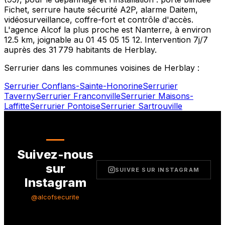
Fichet, serrure haute sécurité A2P, alarme Daitem,
vidéosurveillance, coffre-fort et contrôle d'accès.
L'agence Alcof la plus proche est
Nanterre
, à environ
12.5
km, joignable au
01 45 05 15 12
. Intervention 7j/7
auprès des
31 779
habitants de
Herblay
.
Serrurier dans les communes voisines de
Herblay
:
Serrurier
Conflans-Sainte-Honorine
Serrurier
Taverny
Serrurier
Franconville
Serrurier
Maisons-
Laffitte
Serrurier
Pontoise
Serrurier
Sartrouville
Suivez-nous
sur
SUIVRE SUR INSTAGRAM
Instagram
@alcofsecurite