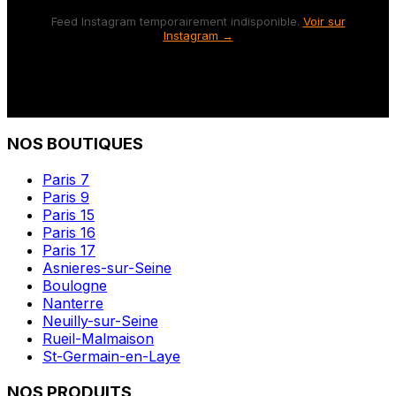
Feed Instagram temporairement indisponible.
Voir sur
Instagram →
NOS BOUTIQUES
Paris 7
Paris 9
Paris 15
Paris 16
Paris 17
Asnieres-sur-Seine
Boulogne
Nanterre
Neuilly-sur-Seine
Rueil-Malmaison
St-Germain-en-Laye
NOS PRODUITS