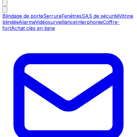
Blindage de porte
Serrure
Fenêtres
SAS de sécurité
Vitrine
blindée
Alarme
Vidéosurveillance
Interphonie
Coffre-
fort
Achat clés en ligne