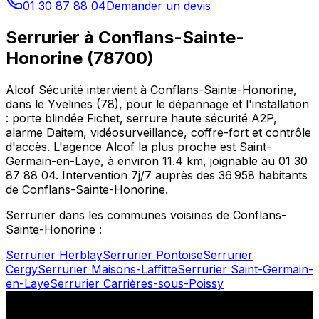
01 30 87 88 04
Demander un devis
Serrurier à
Conflans-Sainte-
Honorine
(
78700
)
Alcof Sécurité intervient à
Conflans-Sainte-Honorine
,
dans le
Yvelines
(
78
), pour le dépannage et l'installation
: porte blindée Fichet, serrure haute sécurité A2P,
alarme Daitem, vidéosurveillance, coffre-fort et contrôle
d'accès. L'agence Alcof la plus proche est
Saint-
Germain-en-Laye
, à environ
11.4
km, joignable au
01 30
87 88 04
. Intervention 7j/7 auprès des
36 958
habitants
de
Conflans-Sainte-Honorine
.
Serrurier dans les communes voisines de
Conflans-
Sainte-Honorine
:
Serrurier
Herblay
Serrurier
Pontoise
Serrurier
Cergy
Serrurier
Maisons-Laffitte
Serrurier
Saint-Germain-
en-Laye
Serrurier
Carrières-sous-Poissy