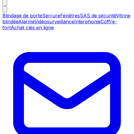
Blindage de porte
Serrure
Fenêtres
SAS de sécurité
Vitrine
blindée
Alarme
Vidéosurveillance
Interphonie
Coffre-
fort
Achat clés en ligne