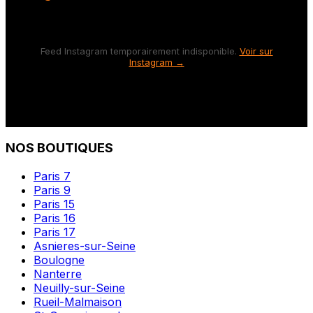
Feed Instagram temporairement indisponible.
Voir sur
Instagram →
NOS BOUTIQUES
Paris 7
Paris 9
Paris 15
Paris 16
Paris 17
Asnieres-sur-Seine
Boulogne
Nanterre
Neuilly-sur-Seine
Rueil-Malmaison