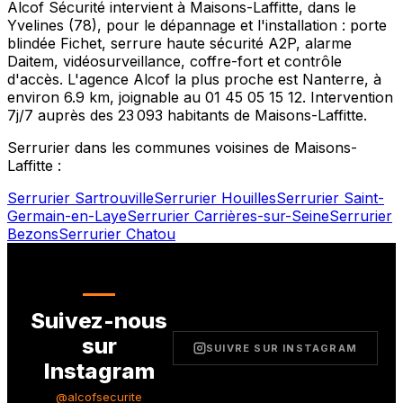
Alcof Sécurité intervient à
Maisons-Laffitte
, dans le
Yvelines
(
78
), pour le dépannage et l'installation : porte
blindée Fichet, serrure haute sécurité A2P, alarme
Daitem, vidéosurveillance, coffre-fort et contrôle
d'accès. L'agence Alcof la plus proche est
Nanterre
, à
environ
6.9
km, joignable au
01 45 05 15 12
. Intervention
7j/7 auprès des
23 093
habitants de
Maisons-Laffitte
.
Serrurier dans les communes voisines de
Maisons-
Laffitte
:
Serrurier
Sartrouville
Serrurier
Houilles
Serrurier
Saint-
Germain-en-Laye
Serrurier
Carrières-sur-Seine
Serrurier
Bezons
Serrurier
Chatou
Suivez-nous
sur
SUIVRE SUR INSTAGRAM
Instagram
@alcofsecurite