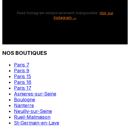
Feed Instagram temporairement indisponible.
Voir sur
Instagram →
NOS BOUTIQUES
Paris 7
Paris 9
Paris 15
Paris 16
Paris 17
Asnieres-sur-Seine
Boulogne
Nanterre
Neuilly-sur-Seine
Rueil-Malmaison
St-Germain-en-Laye