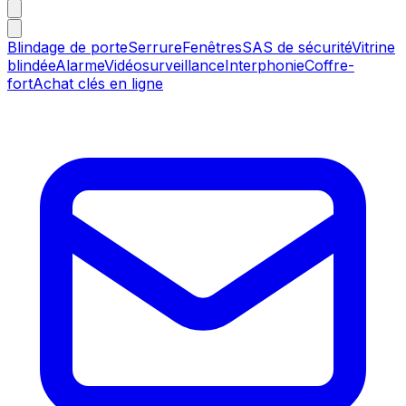
Blindage de porte
Serrure
Fenêtres
SAS de sécurité
Vitrine
blindée
Alarme
Vidéosurveillance
Interphonie
Coffre-
fort
Achat clés en ligne