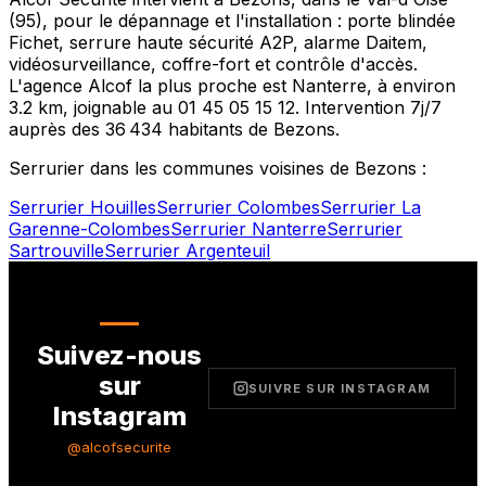
(
95
), pour le dépannage et l'installation : porte blindée
Fichet, serrure haute sécurité A2P, alarme Daitem,
vidéosurveillance, coffre-fort et contrôle d'accès.
L'agence Alcof la plus proche est
Nanterre
, à environ
3.2
km, joignable au
01 45 05 15 12
. Intervention 7j/7
auprès des
36 434
habitants de
Bezons
.
Serrurier dans les communes voisines de
Bezons
:
Serrurier
Houilles
Serrurier
Colombes
Serrurier
La
Garenne-Colombes
Serrurier
Nanterre
Serrurier
Sartrouville
Serrurier
Argenteuil
Suivez-nous
sur
SUIVRE SUR INSTAGRAM
Instagram
@alcofsecurite