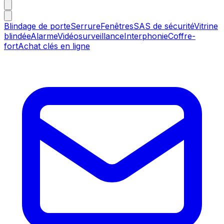
Blindage de porte
Serrure
Fenêtres
SAS de sécurité
Vitrine
blindée
Alarme
Vidéosurveillance
Interphonie
Coffre-
fort
Achat clés en ligne