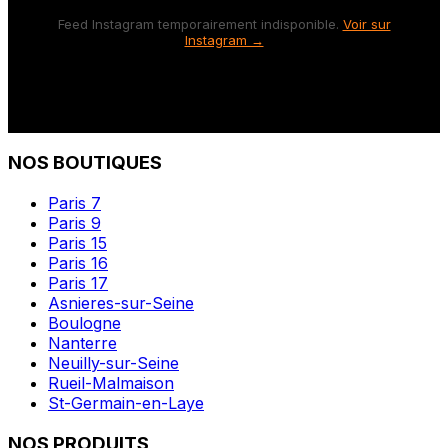
Feed Instagram temporairement indisponible.
Voir sur
Instagram →
NOS BOUTIQUES
Paris 7
Paris 9
Paris 15
Paris 16
Paris 17
Asnieres-sur-Seine
Boulogne
Nanterre
Neuilly-sur-Seine
Rueil-Malmaison
St-Germain-en-Laye
NOS PRODUITS