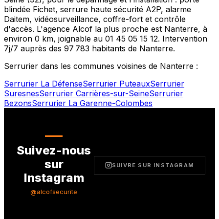
blindée Fichet, serrure haute sécurité A2P, alarme
Daitem, vidéosurveillance, coffre-fort et contrôle
d'accès. L'agence Alcof la plus proche est
Nanterre
, à
environ
0
km, joignable au
01 45 05 15 12
. Intervention
7j/7 auprès des
97 783
habitants de
Nanterre
.
Serrurier dans les communes voisines de
Nanterre
:
Serrurier
La Défense
Serrurier
Puteaux
Serrurier
Suresnes
Serrurier
Carrières-sur-Seine
Serrurier
Bezons
Serrurier
La Garenne-Colombes
Suivez-nous
sur
SUIVRE SUR INSTAGRAM
Instagram
@alcofsecurite