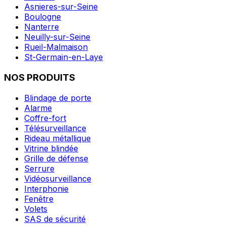
Asnieres-sur-Seine
Boulogne
Nanterre
Neuilly-sur-Seine
Rueil-Malmaison
St-Germain-en-Laye
NOS PRODUITS
Blindage de porte
Alarme
Coffre-fort
Télésurveillance
Rideau métallique
Vitrine blindée
Grille de défense
Serrure
Vidéosurveillance
Interphonie
Fenêtre
Volets
SAS de sécurité