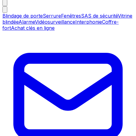
Blindage de porte
Serrure
Fenêtres
SAS de sécurité
Vitrine
blindée
Alarme
Vidéosurveillance
Interphonie
Coffre-
fort
Achat clés en ligne