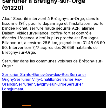
Serrurier à
Brétigny-sur-Orge
(
91220
)
Alcof Sécurité intervient à
Brétigny-sur-Orge
, dans le
Essonne
(
91
), pour le dépannage et l'installation : porte
blindée Fichet, serrure haute sécurité A2P, alarme
Daitem, vidéosurveillance, coffre-fort et contrôle
d'accès. L'agence Alcof la plus proche est
Boulogne-
Billancourt
, à environ
26.6
km, joignable au
01 46 05 90
90
. Intervention 7j/7 auprès des
26 658
habitants de
Brétigny-sur-Orge
.
Serrurier dans les communes voisines de
Brétigny-sur-
Orge
:
Serrurier
Sainte-Geneviève-des-Bois
Serrurier
Grigny
Serrurier
Viry-Châtillon
Serrurier
Ris-
Orangis
Serrurier
Savigny-sur-Orge
Serrurier
Longjumeau