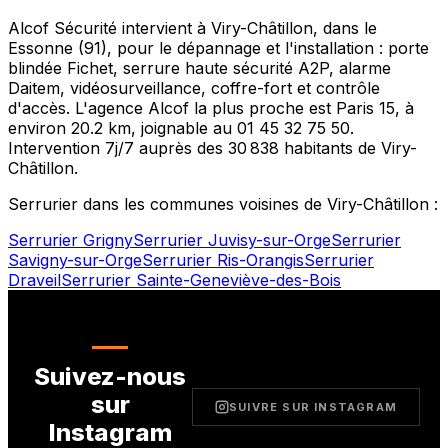
Alcof Sécurité intervient à
Viry-Châtillon
, dans le
Essonne
(
91
), pour le dépannage et l'installation : porte
blindée Fichet, serrure haute sécurité A2P, alarme
Daitem, vidéosurveillance, coffre-fort et contrôle
d'accès. L'agence Alcof la plus proche est
Paris 15
, à
environ
20.2
km, joignable au
01 45 32 75 50
.
Intervention 7j/7 auprès des
30 838
habitants de
Viry-
Châtillon
.
Serrurier dans les communes voisines de
Viry-Châtillon
:
Serrurier
Grigny
Serrurier
Juvisy-sur-Orge
Serrurier
Savigny-sur-Orge
Serrurier
Ris-Orangis
Serrurier
Draveil
Serrurier
Sainte-Geneviève-des-Bois
Suivez-nous
sur
SUIVRE SUR INSTAGRAM
Instagram