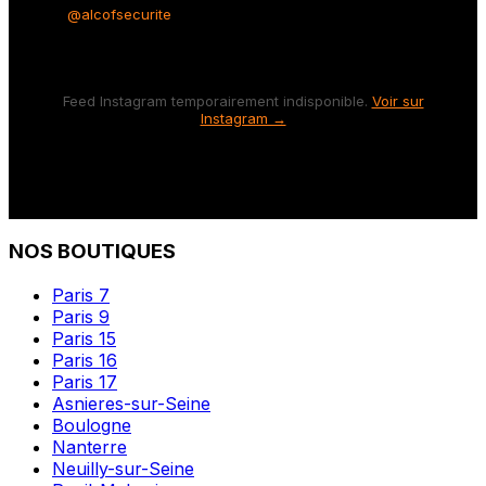
@alcofsecurite
Feed Instagram temporairement indisponible.
Voir sur
Instagram →
NOS BOUTIQUES
Paris 7
Paris 9
Paris 15
Paris 16
Paris 17
Asnieres-sur-Seine
Boulogne
Nanterre
Neuilly-sur-Seine