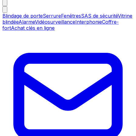
Blindage de porte
Serrure
Fenêtres
SAS de sécurité
Vitrine
blindée
Alarme
Vidéosurveillance
Interphonie
Coffre-
fort
Achat clés en ligne