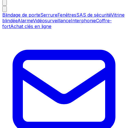
Blindage de porte
Serrure
Fenêtres
SAS de sécurité
Vitrine
blindée
Alarme
Vidéosurveillance
Interphonie
Coffre-
fort
Achat clés en ligne