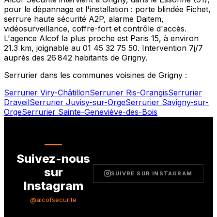
pour le dépannage et l'installation : porte blindée Fichet,
serrure haute sécurité A2P, alarme Daitem,
vidéosurveillance, coffre-fort et contrôle d'accès.
L'agence Alcof la plus proche est
Paris 15
, à environ
21.3
km, joignable au
01 45 32 75 50
. Intervention 7j/7
auprès des
26 842
habitants de
Grigny
.
Serrurier dans les communes voisines de
Grigny
:
Serrurier
Viry-Châtillon
Serrurier
Ris-Orangis
Serrurier
Draveil
Serrurier
Juvisy-sur-Orge
Serrurier
Savigny-sur-
Orge
Serrurier
Sainte-Geneviève-des-Bois
Suivez-nous
sur
SUIVRE SUR INSTAGRAM
Instagram
@alcofsecurite