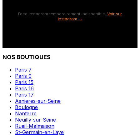
Feed Instagram temporairement indisponible.
Voir sur
Instagram →
NOS BOUTIQUES
Paris 7
Paris 9
Paris 15
Paris 16
Paris 17
Asnieres-sur-Seine
Boulogne
Nanterre
Neuilly-sur-Seine
Rueil-Malmaison
St-Germain-en-Laye