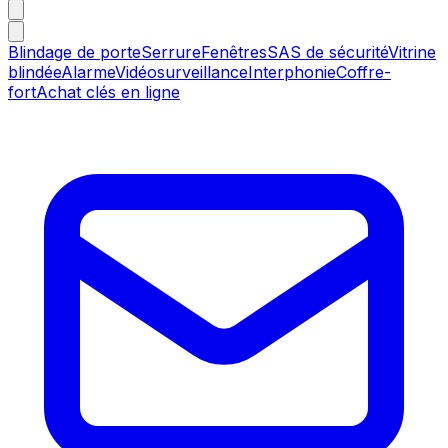
Blindage de porte
Serrure
Fenêtres
SAS de sécurité
Vitrine
blindée
Alarme
Vidéosurveillance
Interphonie
Coffre-
fort
Achat clés en ligne