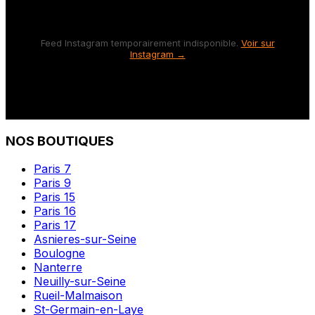
Feed Instagram temporairement indisponible.
Voir sur
Instagram →
NOS BOUTIQUES
Paris 7
Paris 9
Paris 15
Paris 16
Paris 17
Asnieres-sur-Seine
Boulogne
Nanterre
Neuilly-sur-Seine
Rueil-Malmaison
St-Germain-en-Laye