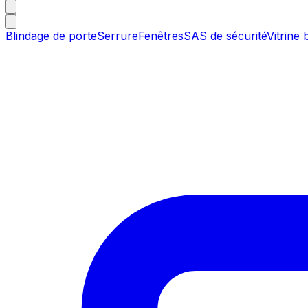
Blindage de porte
Serrure
Fenêtres
SAS de sécurité
Vitrine 