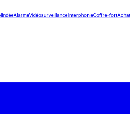
blindée
Alarme
Vidéosurveillance
Interphonie
Coffre-fort
Achat