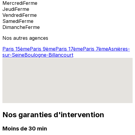
Mercredi
Ferme
Jeudi
Ferme
Vendredi
Ferme
Samedi
Ferme
Dimanche
Ferme
Nos autres agences
Paris 15ème
Paris 9ème
Paris 17ème
Paris 7ème
Asnières-
sur-Seine
Boulogne-Billancourt
Nos garanties d'intervention
Moins de 30 min