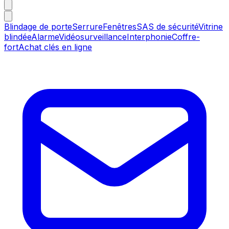
Blindage de porte
Serrure
Fenêtres
SAS de sécurité
Vitrine
blindée
Alarme
Vidéosurveillance
Interphonie
Coffre-
fort
Achat clés en ligne