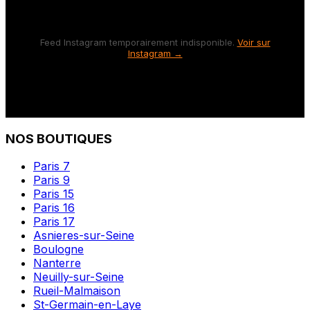
Feed Instagram temporairement indisponible.
Voir sur
Instagram →
NOS BOUTIQUES
Paris 7
Paris 9
Paris 15
Paris 16
Paris 17
Asnieres-sur-Seine
Boulogne
Nanterre
Neuilly-sur-Seine
Rueil-Malmaison
St-Germain-en-Laye