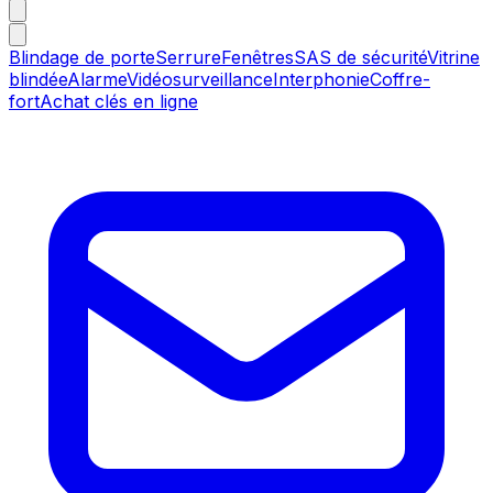
Blindage de porte
Serrure
Fenêtres
SAS de sécurité
Vitrine
blindée
Alarme
Vidéosurveillance
Interphonie
Coffre-
fort
Achat clés en ligne