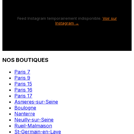
Feed Instagram temporairement indisponible.
Voir sur
Instagram →
NOS BOUTIQUES
Paris 7
Paris 9
Paris 15
Paris 16
Paris 17
Asnieres-sur-Seine
Boulogne
Nanterre
Neuilly-sur-Seine
Rueil-Malmaison
St-Germain-en-Laye