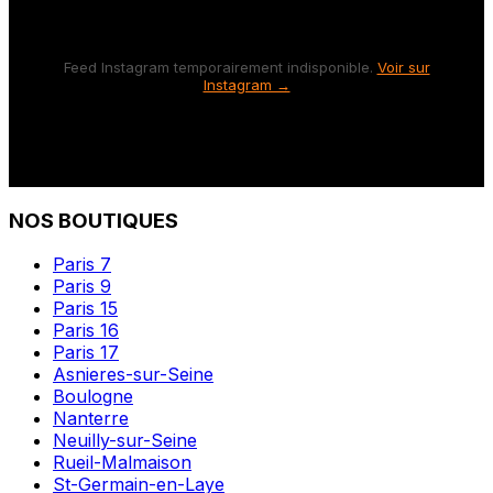
Feed Instagram temporairement indisponible.
Voir sur
Instagram →
NOS BOUTIQUES
Paris 7
Paris 9
Paris 15
Paris 16
Paris 17
Asnieres-sur-Seine
Boulogne
Nanterre
Neuilly-sur-Seine
Rueil-Malmaison
St-Germain-en-Laye