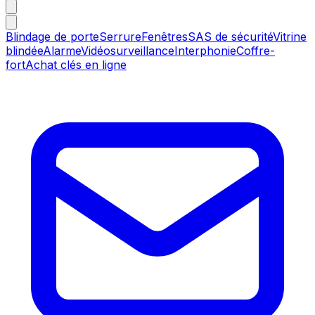
Blindage de porte
Serrure
Fenêtres
SAS de sécurité
Vitrine
blindée
Alarme
Vidéosurveillance
Interphonie
Coffre-
fort
Achat clés en ligne