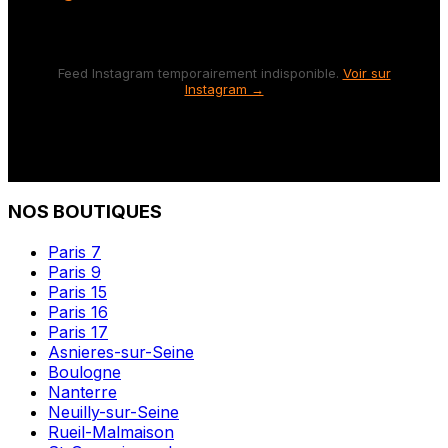
Feed Instagram temporairement indisponible.
Voir sur
Instagram →
NOS BOUTIQUES
Paris 7
Paris 9
Paris 15
Paris 16
Paris 17
Asnieres-sur-Seine
Boulogne
Nanterre
Neuilly-sur-Seine
Rueil-Malmaison