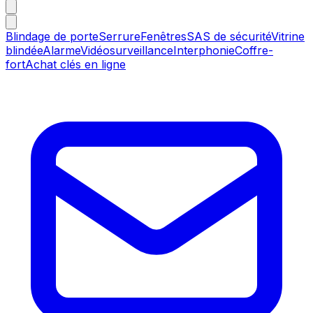
Blindage de porte
Serrure
Fenêtres
SAS de sécurité
Vitrine
blindée
Alarme
Vidéosurveillance
Interphonie
Coffre-
fort
Achat clés en ligne