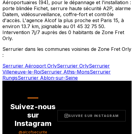
Aéroportuaires
(
94
), pour le dépannage et l'installation :
porte blindée Fichet, serrure haute sécurité A2P, alarme
Daitem, vidéosurveillance, coffre-fort et contrôle
d'accès. L'agence Alcof la plus proche est
Paris 15
, à
environ
13.7
km, joignable au
01 45 32 75 50
.
Intervention 7j/7 auprès des
0
habitants de
Zone Fret
Orly
.
Serrurier dans les communes voisines de
Zone Fret Orly
:
Serrurier
Aéroport Orly
Serrurier
Orly
Serrurier
Villeneuve-le-Roi
Serrurier
Athis-Mons
Serrurier
Rungis
Serrurier
Ablon-sur-Seine
Suivez-nous
sur
SUIVRE SUR INSTAGRAM
Instagram
@alcofsecurite