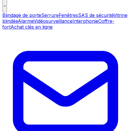
Blindage de porte
Serrure
Fenêtres
SAS de sécurité
Vitrine
blindée
Alarme
Vidéosurveillance
Interphonie
Coffre-
fort
Achat clés en ligne