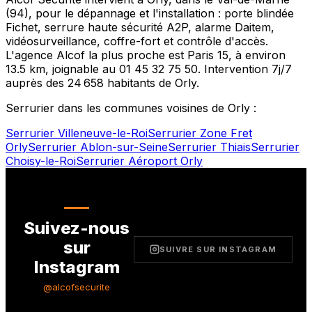
(
94
), pour le dépannage et l'installation : porte blindée
Fichet, serrure haute sécurité A2P, alarme Daitem,
vidéosurveillance, coffre-fort et contrôle d'accès.
L'agence Alcof la plus proche est
Paris 15
, à environ
13.5
km, joignable au
01 45 32 75 50
. Intervention 7j/7
auprès des
24 658
habitants de
Orly
.
Serrurier dans les communes voisines de
Orly
:
Serrurier
Villeneuve-le-Roi
Serrurier
Zone Fret
Orly
Serrurier
Ablon-sur-Seine
Serrurier
Thiais
Serrurier
Choisy-le-Roi
Serrurier
Aéroport Orly
Suivez-nous
sur
SUIVRE SUR INSTAGRAM
Instagram
@alcofsecurite