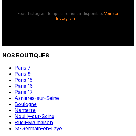
Feed Instagram temporairement indisponible.
Voir sur
Instagram →
NOS BOUTIQUES
Paris 7
Paris 9
Paris 15
Paris 16
Paris 17
Asnieres-sur-Seine
Boulogne
Nanterre
Neuilly-sur-Seine
Rueil-Malmaison
St-Germain-en-Laye