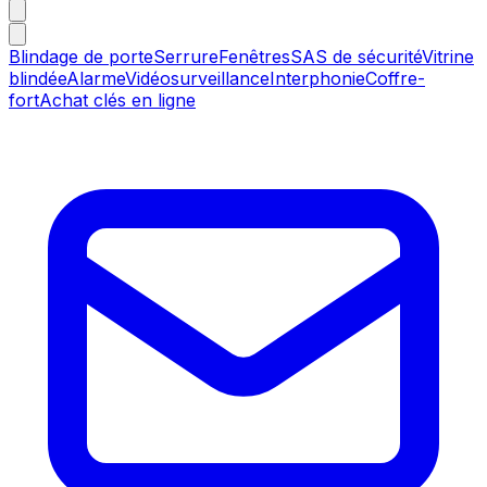
Blindage de porte
Serrure
Fenêtres
SAS de sécurité
Vitrine
blindée
Alarme
Vidéosurveillance
Interphonie
Coffre-
fort
Achat clés en ligne