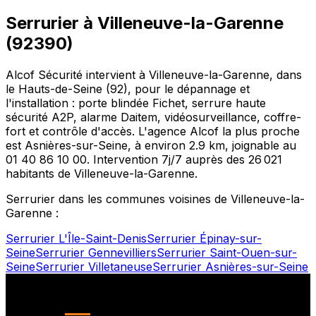
Serrurier à
Villeneuve-la-Garenne
(
92390
)
Alcof Sécurité intervient à
Villeneuve-la-Garenne
, dans
le
Hauts-de-Seine
(
92
), pour le dépannage et
l'installation : porte blindée Fichet, serrure haute
sécurité A2P, alarme Daitem, vidéosurveillance, coffre-
fort et contrôle d'accès. L'agence Alcof la plus proche
est
Asnières-sur-Seine
, à environ
2.9
km, joignable au
01 40 86 10 00
. Intervention 7j/7 auprès des
26 021
habitants de
Villeneuve-la-Garenne
.
Serrurier dans les communes voisines de
Villeneuve-la-
Garenne
:
Serrurier
L'Île-Saint-Denis
Serrurier
Épinay-sur-
Seine
Serrurier
Gennevilliers
Serrurier
Saint-Ouen-sur-
Seine
Serrurier
Villetaneuse
Serrurier
Asnières-sur-Seine