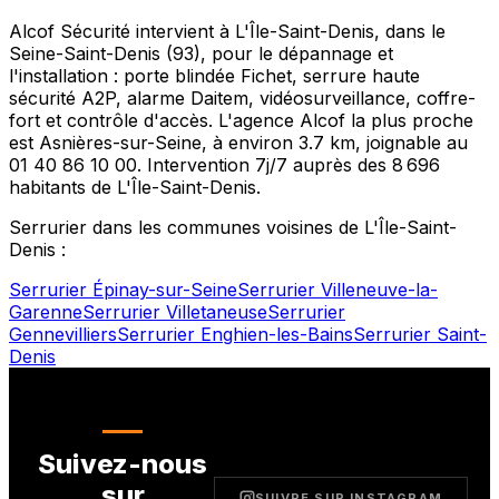
Alcof Sécurité intervient à
L'Île-Saint-Denis
, dans le
Seine-Saint-Denis
(
93
), pour le dépannage et
l'installation : porte blindée Fichet, serrure haute
sécurité A2P, alarme Daitem, vidéosurveillance, coffre-
fort et contrôle d'accès. L'agence Alcof la plus proche
est
Asnières-sur-Seine
, à environ
3.7
km, joignable au
01 40 86 10 00
. Intervention 7j/7 auprès des
8 696
habitants de
L'Île-Saint-Denis
.
Serrurier dans les communes voisines de
L'Île-Saint-
Denis
:
Serrurier
Épinay-sur-Seine
Serrurier
Villeneuve-la-
Garenne
Serrurier
Villetaneuse
Serrurier
Gennevilliers
Serrurier
Enghien-les-Bains
Serrurier
Saint-
Denis
Suivez-nous
sur
SUIVRE SUR INSTAGRAM