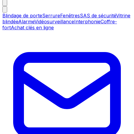
Blindage de porte
Serrure
Fenêtres
SAS de sécurité
Vitrine
blindée
Alarme
Vidéosurveillance
Interphonie
Coffre-
fort
Achat clés en ligne