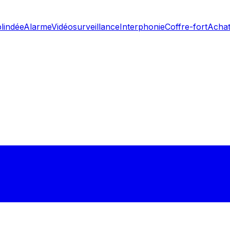
blindée
Alarme
Vidéosurveillance
Interphonie
Coffre-fort
Achat