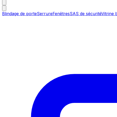
Blindage de porte
Serrure
Fenêtres
SAS de sécurité
Vitrine 