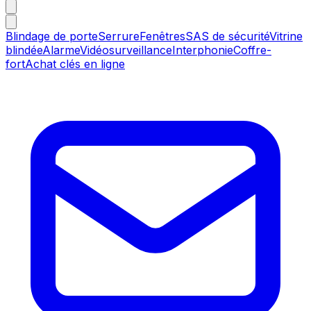
Blindage de porte
Serrure
Fenêtres
SAS de sécurité
Vitrine
blindée
Alarme
Vidéosurveillance
Interphonie
Coffre-
fort
Achat clés en ligne