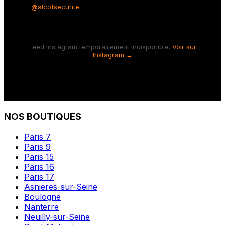
@alcofsecurite
Feed Instagram temporairement indisponible.
Voir sur
Instagram →
NOS BOUTIQUES
Paris 7
Paris 9
Paris 15
Paris 16
Paris 17
Asnieres-sur-Seine
Boulogne
Nanterre
Neuilly-sur-Seine