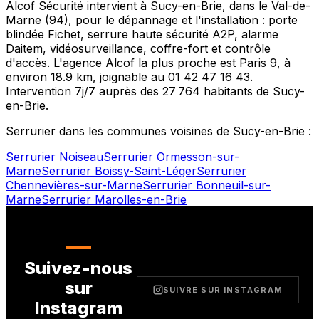
Alcof Sécurité intervient à
Sucy-en-Brie
, dans le
Val-de-
Marne
(
94
), pour le dépannage et l'installation : porte
blindée Fichet, serrure haute sécurité A2P, alarme
Daitem, vidéosurveillance, coffre-fort et contrôle
d'accès. L'agence Alcof la plus proche est
Paris 9
, à
environ
18.9
km, joignable au
01 42 47 16 43
.
Intervention 7j/7 auprès des
27 764
habitants de
Sucy-
en-Brie
.
Serrurier dans les communes voisines de
Sucy-en-Brie
:
Serrurier
Noiseau
Serrurier
Ormesson-sur-
Marne
Serrurier
Boissy-Saint-Léger
Serrurier
Chennevières-sur-Marne
Serrurier
Bonneuil-sur-
Marne
Serrurier
Marolles-en-Brie
Suivez-nous
sur
SUIVRE SUR INSTAGRAM
Instagram