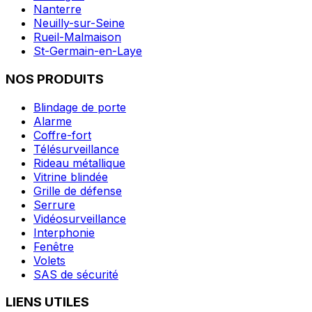
Nanterre
Neuilly-sur-Seine
Rueil-Malmaison
St-Germain-en-Laye
NOS PRODUITS
Blindage de porte
Alarme
Coffre-fort
Télésurveillance
Rideau métallique
Vitrine blindée
Grille de défense
Serrure
Vidéosurveillance
Interphonie
Fenêtre
Volets
SAS de sécurité
LIENS UTILES