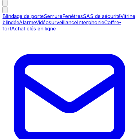
Blindage de porte
Serrure
Fenêtres
SAS de sécurité
Vitrine
blindée
Alarme
Vidéosurveillance
Interphonie
Coffre-
fort
Achat clés en ligne