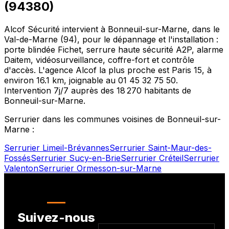
(
94380
)
Alcof Sécurité intervient à
Bonneuil-sur-Marne
, dans le
Val-de-Marne
(
94
), pour le dépannage et l'installation :
porte blindée Fichet, serrure haute sécurité A2P, alarme
Daitem, vidéosurveillance, coffre-fort et contrôle
d'accès. L'agence Alcof la plus proche est
Paris 15
, à
environ
16.1
km, joignable au
01 45 32 75 50
.
Intervention 7j/7 auprès des
18 270
habitants de
Bonneuil-sur-Marne
.
Serrurier dans les communes voisines de
Bonneuil-sur-
Marne
:
Serrurier
Limeil-Brévannes
Serrurier
Saint-Maur-des-
Fossés
Serrurier
Sucy-en-Brie
Serrurier
Créteil
Serrurier
Valenton
Serrurier
Ormesson-sur-Marne
Suivez-nous