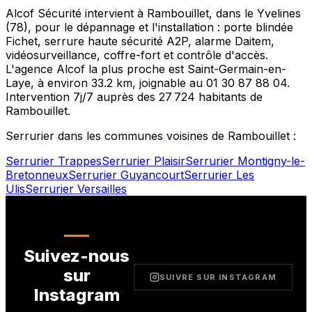
Alcof Sécurité intervient à
Rambouillet
, dans le
Yvelines
(
78
), pour le dépannage et l'installation : porte blindée
Fichet, serrure haute sécurité A2P, alarme Daitem,
vidéosurveillance, coffre-fort et contrôle d'accès.
L'agence Alcof la plus proche est
Saint-Germain-en-
Laye
, à environ
33.2
km, joignable au
01 30 87 88 04
.
Intervention 7j/7 auprès des
27 724
habitants de
Rambouillet
.
Serrurier dans les communes voisines de
Rambouillet
:
Serrurier
Trappes
Serrurier
Plaisir
Serrurier
Montigny-le-
Bretonneux
Serrurier
Guyancourt
Serrurier
Les
Ulis
Serrurier
Versailles
Suivez-nous
sur
SUIVRE SUR INSTAGRAM
Instagram