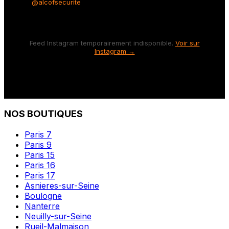
@alcofsecurite
Feed Instagram temporairement indisponible.
Voir sur
Instagram →
NOS BOUTIQUES
Paris 7
Paris 9
Paris 15
Paris 16
Paris 17
Asnieres-sur-Seine
Boulogne
Nanterre
Neuilly-sur-Seine
Rueil-Malmaison