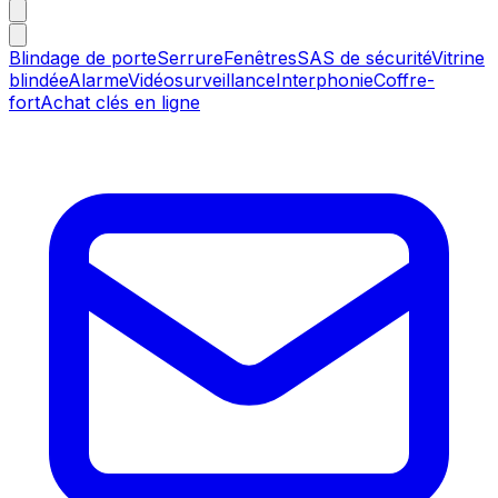
Blindage de porte
Serrure
Fenêtres
SAS de sécurité
Vitrine
blindée
Alarme
Vidéosurveillance
Interphonie
Coffre-
fort
Achat clés en ligne